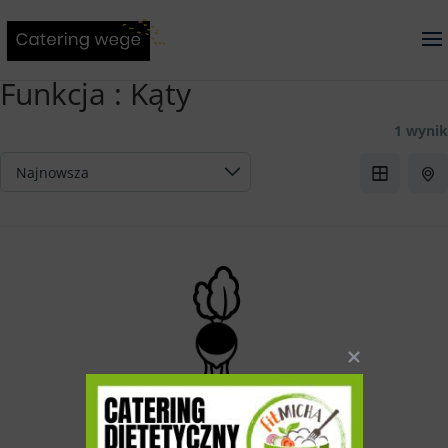
Funkcja :
Kąty
1 wynik