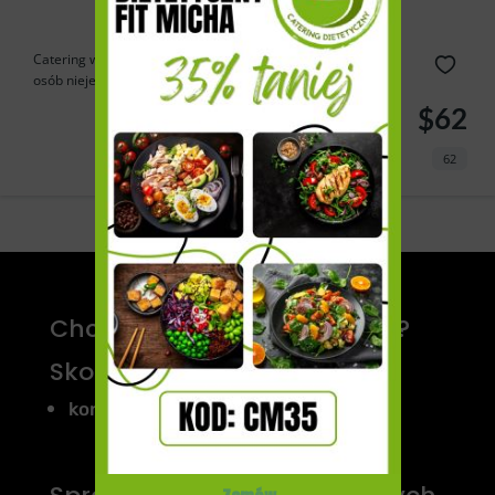
Catering wegetariański Vege jest dostosowany do potrzeb
osób niejedzących mięsa....
$62
62
Estatik
Powered by
Chcesz dodać swój catering?
Skontaktuj się z nami!
kontakt@cateromedia.pl