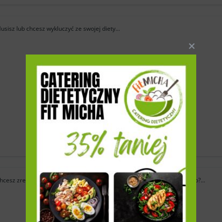
usisz lub chcesz wykluczyć ze swojej diety...
Z
Chcesz zrezygnować ze spożywania produktów pochodzenia zwierzęcego?...