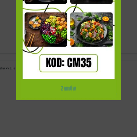
ka w Dietykieta to doskonała opcja dla osób, które...
Zamów