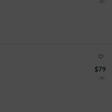
52
$79
79