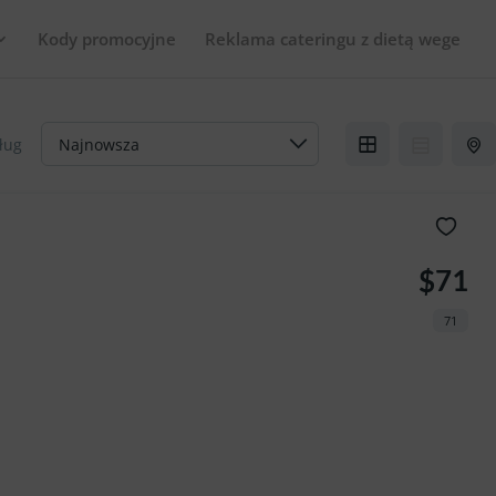
Kody promocyjne
Reklama cateringu z dietą wege
ług
$71
71