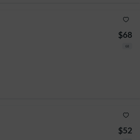
$68
68
amów taniej z 
kodem 
rabatowym!
$52