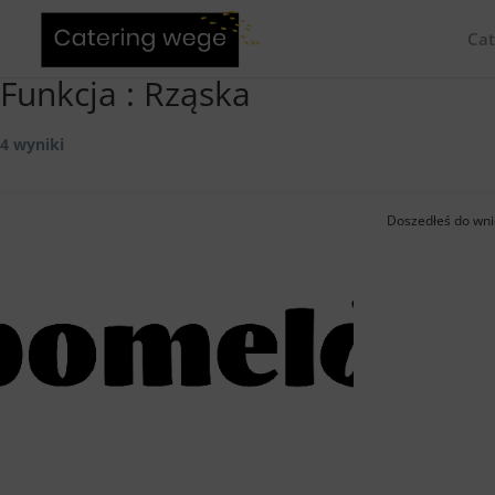
Cat
Funkcja :
Rząska
4 wyniki
Doszedłeś do wni