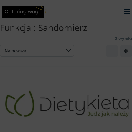
Funkcja :
Sandomierz
2 wyniki