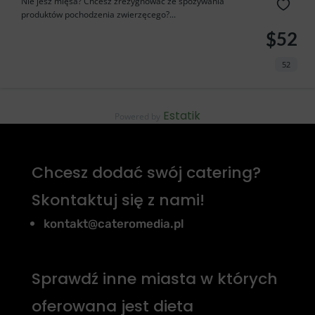
Nie jesz mięsa? Chcesz zrezygnować ze spożywania
produktów pochodzenia zwierzęcego?...
$52
52
Estatik
Powered by
Chcesz dodać swój catering?
Skontaktuj się z nami!
kontakt@cateromedia.pl
Sprawdź inne miasta w których
oferowana jest dieta