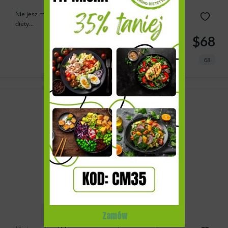
Nie jesz mięsa? Musisz lub chcesz wykluczyć ze swojej
diety...
$68
68
Zamów