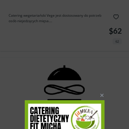
Catering wegetariański Vege jest dostosowany do potrzeb
osób niejedzących mięsa....
$62
62