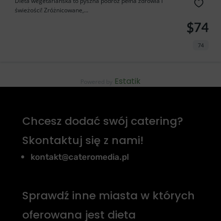
Dieta wegetariańska to pyszna podróż pełna zdrowia i
świeżości! Zróżnicowane,...
$74
74
Estatik
Powered by
Chcesz dodać swój catering?
Skontaktuj się z nami!
kontakt@cateromedia.pl
Sprawdź inne miasta w których
oferowana jest dieta