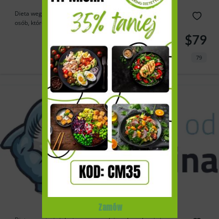
Dieta wegetariańska w Dietykieta to doskonała opcja dla
osób, które...
$79
79
Zamów