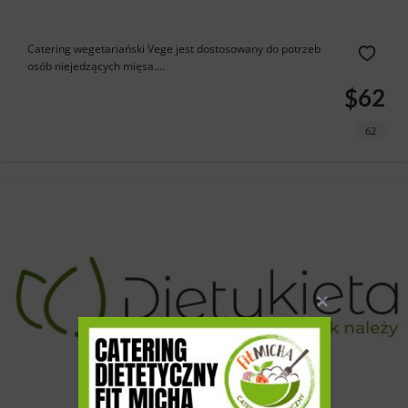
Catering wegetariański Vege jest dostosowany do potrzeb
osób niejedzących mięsa....
$62
62