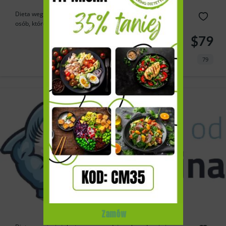
Dieta wegetariańska w Dietykieta to doskonała opcja dla
osób, które...
$79
79
Zamów