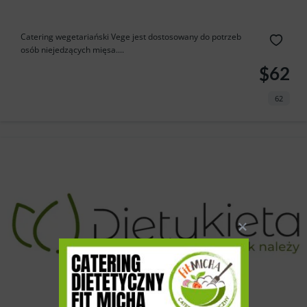
Catering wegetariański Vege jest dostosowany do potrzeb
osób niejedzących mięsa....
$62
62