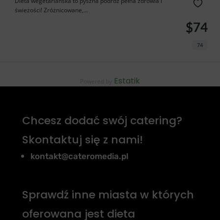
Dieta wegetariańska to pyszna podróż pełna zdrowia i
świeżości! Zróżnicowane,...
$74
74
Estatik
Powered by
Chcesz dodać swój catering?
Skontaktuj się z nami!
kontakt@cateromedia.pl
Sprawdź inne miasta w których
oferowana jest dieta